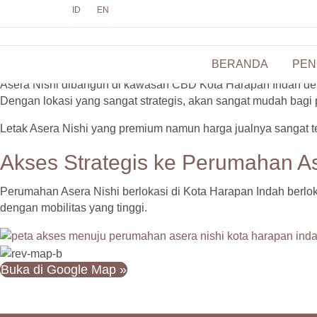
Perumahan Berlokasi Prem
ID
EN
di Kawasan CBD Kota Hara
BERANDA
PEN
Asera Nishi dibangun di kawasan CBD Kota Harapan Indah dekat 
Dengan lokasi yang sangat strategis, akan sangat mudah bagi p
Letak Asera Nishi yang premium namun harga jualnya sangat te
Akses Strategis ke Perumahan As
Perumahan Asera Nishi berlokasi di Kota Harapan Indah berlo
dengan mobilitas yang tinggi.
Buka di Google Map »