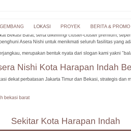
ium
pan Indah Bekasi
GEMBANG
LOKASI
PROYEK
BERITA & PROMO
Bekasi Barat, serta dikelilingi cluster-cluster premium, sepe
enghuni Asera Nishi untuk menikmati seluruh fasilitas yang ad
rjangkau, merupakan bentuk nyata dari slogan kami yakni "bala
era Nishi Kota Harapan Indah Be
kasi dekat perbatasan Jakarta Timur dan Bekasi, strategis da
Sekitar
Kota Harapan Indah