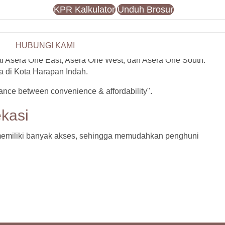
KPR Kalkulator
Unduh Brosur
HUBUNGI KAMI
rti Asera One East, Asera One West, dan Asera One South.
a di Kota Harapan Indah.
nce between convenience & affordability".
kasi
n memiliki banyak akses, sehingga memudahkan penghuni